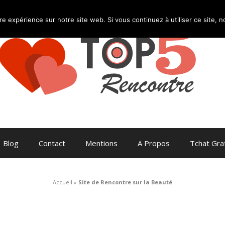
re expérience sur notre site web. Si vous continuez à utiliser ce site,
Blog
Contact
Mentions
A Propos
Tchat Grat
Accueil
»
Site de Rencontre sur la Beauté