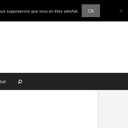
Ok
 nous supposerons que vous en êtes satisfait.
Rechercher
uit