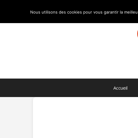
Aller
au
Nous utilisons des cookies pour vous garantir la meilleu
contenu
Accueil