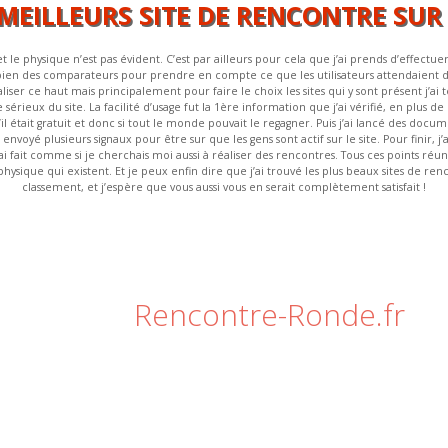
 MEILLEURS SITE DE RENCONTRE SUR
t le physique n’est pas évident. C’est par ailleurs pour cela que j’ai prends d’effectuer
u bien des comparateurs pour prendre en compte ce que les utilisateurs attendaient d’
 réaliser ce haut mais principalement pour faire le choix les sites qui y sont présent 
érieux du site. La facilité d’usage fut la 1ère information que j’ai vérifié, en plus de l’i
’il était gratuit et donc si tout le monde pouvait le regagner. Puis j’ai lancé des docume
voyé plusieurs signaux pour être sur que les gens sont actif sur le site. Pour finir, j’ai
’ai fait comme si je cherchais moi aussi à réaliser des rencontres. Tous ces points réu
physique qui existent. Et je peux enfin dire que j’ai trouvé les plus beaux sites de renc
classement, et j’espère que vous aussi vous en serait complètement satisfait !
Rencontre-Ronde.fr