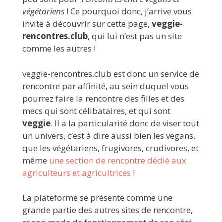
végétariens
! Ce pourquoi donc, j’arrive vous
invite à découvrir sur cette page,
veggie-
rencontres.club
, qui lui n’est pas un site
comme les autres !
veggie-rencontres.club est donc un service de
rencontre par affinité, au sein duquel vous
pourrez faire la rencontre des filles et des
mecs qui sont célibataires, et qui sont
veggie
. Il a la particularité donc de viser tout
un univers, c’est à dire aussi bien les vegans,
que les végétariens, frugivores, crudivores, et
même
une section de rencontre dédié aux
agriculteurs et agricultrices
!
La plateforme se présente comme une
grande partie des autres sites de rencontre,