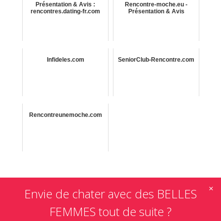
Présentation & Avis :
Rencontre-moche.eu -
rencontres.dating-fr.com
Présentation & Avis
Infideles.com
SeniorClub-Rencontre.com
Rencontreunemoche.com
×
Envie de chater avec des BELLES
FEMMES tout de suite ?