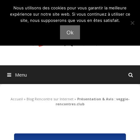
Aller
Nous utilisons des cookies pour vous garantir la meilleure
au
expérience sur notre site web. Si vous continuez à utiliser ce
contenu
site, nous supposerons que vous en êtes satisfait.
Ok
Menu
Accueil
»
Blog Rencontre sur Internet
»
Présentation & Avis : veggie-
rencontres.club