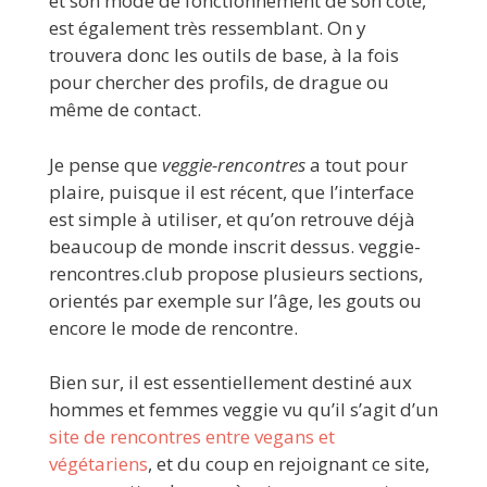
et son mode de fonctionnement de son côté,
est également très ressemblant. On y
trouvera donc les outils de base, à la fois
pour chercher des profils, de drague ou
même de contact.
Je pense que
veggie-rencontres
a tout pour
plaire, puisque il est récent, que l’interface
est simple à utiliser, et qu’on retrouve déjà
beaucoup de monde inscrit dessus. veggie-
rencontres.club propose plusieurs sections,
orientés par exemple sur l’âge, les gouts ou
encore le mode de rencontre.
Bien sur, il est essentiellement destiné aux
hommes et femmes veggie vu qu’il s’agit d’un
site de rencontres entre vegans et
végétariens
, et du coup en rejoignant ce site,